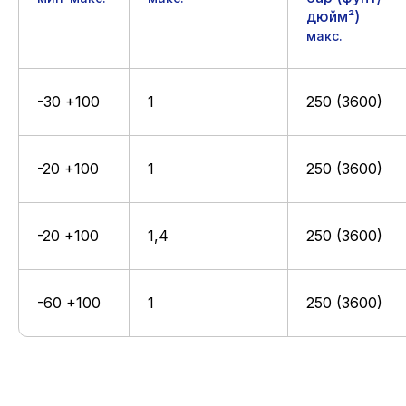
дюйм²)
макс.
ДОПУСКИ НА РАЗМЕРЫ ПОСАДОЧНОГО
-30 +100
1
250 (3600)
МЕСТА:
D H9
d h10
-20 +100
1
250 (3600)
СЛЕДУЮЩИЕ ДАННЫЕ ВАЖНО
УКАЗЫВАТЬ ПРИ ЗАКАЗЕ:
-20 +100
1,4
250 (3600)
D диаметр цилиндра
d внутренний диаметр канавки
L длина канавки
-60 +100
1
250 (3600)
c/s высота посадочного места