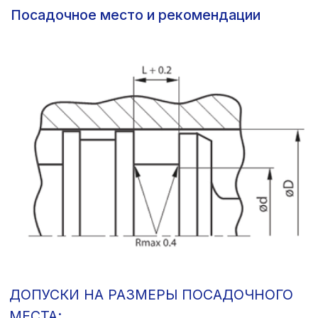
*При глубине от 0,5xRz исходя из Cref = 0%