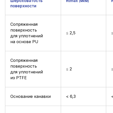
Шероховатость
Rtmax
(мкм)
поверхности
Сопряженная
поверхность
≤ 2,5
≤
для уплотнений
на основе PU
Сопряженная
поверхность
≤ 2
для уплотнений
из PTFE
*Только для профилей AK8-D и AK8-E, не для профиля AK8-P
Основание канавки
< 6,3