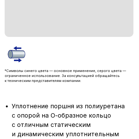
*Символы синего цвета — основное применение, серого цвета —
ограниченное использование. За консультацией обращайтесь
к техническим представителям компании.
Уплотнение поршня из полиуретана
с опорой на О-образное кольцо
c отличным статическим
и динамическим уплотнительным
эффектом
Обладает очень высокой
износостойкостью
ОСНОВНОЕ НАЗНАЧЕНИЕ:
Уплотнения поршня одно-/
двустороннего действия, уплотнения
PTFE (PU) c опорой на О-образное
кольцо
ОБЛАСТИ ПРИМЕНЕНИЯ: