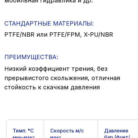
Посадочное место и рекомендации
Темп.
°
C
Скорость м/с
Давление
бар (фунт/
мин-макс.
макс.