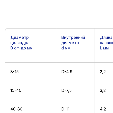
Диаметр
Внутренний
Длина
цилиндра
диаметр
канав
D от-до
d
L
мм
мм
мм
8-15
D-4,9
2,2
15-40
D-7,5
3,2
40-80
D-11
4,2