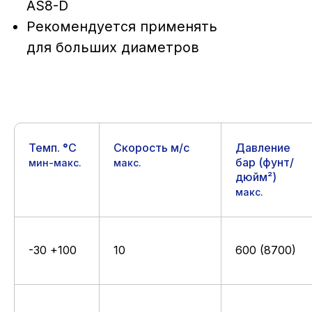
Темп.
°
C
Скорость м/с
Давление
бар (фунт/
мин-макс.
макс.
дюйм²)
макс.
-30 +100
10
600 (8700)
Посадочное место и рекомендации