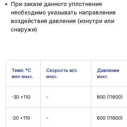
Посадочное место и рекомендации
Темп.
°
C
Скорость м/с
Давление
мин-макс.
макс.
макс.
-30 +110
-
800 (11600)
Связаться
-20 +110
-
800 (11600)