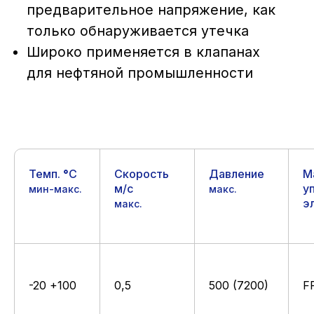
Темп.
°
C
Скорость
Давление
М
м/с
у
мин-макс.
макс.
э
макс.
*POM до Ø 260 мм, PA6G свыше Ø 260 мм
**Cмотрите характеристику материалов
-20 +100
0,5
500 (7200)
F
Посадочное место и рекомендации