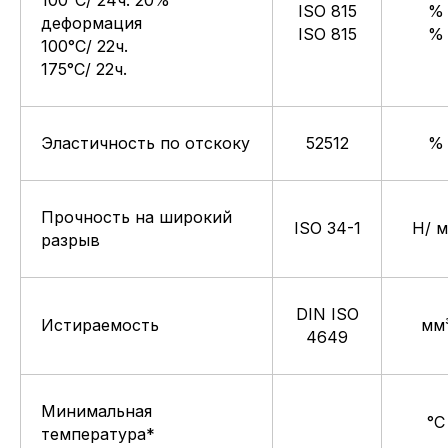
100°C/ 24ч. 20%
ISO 815
%
деформация
ISO 815
%
100°C/ 22ч.
175°C/ 22ч.
Эластичность по отскоку
52512
%
Прочность на широкий
ISO 34-1
Н/ 
разрыв
DIN ISO
Истираемость
мм
4649
Минимальная
°C
температура*