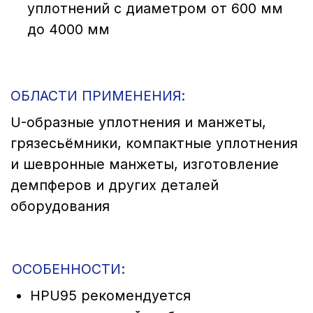
ОСОБЕННОСТИ:
НPU95 рекомендуется
для уплотнений, работающих
в чистой и морской воде, в HFA и HFB
жидкостях, а также в биологически
разлагающихся гидравлических
жидкостях (растительные масла
и синтетические эфиры) и в пищевых
продуктах.
Cоответствует различным пищевым
нормам и может широко
применяться в пищевой
и медицинской промышленности.
Характеристики материала