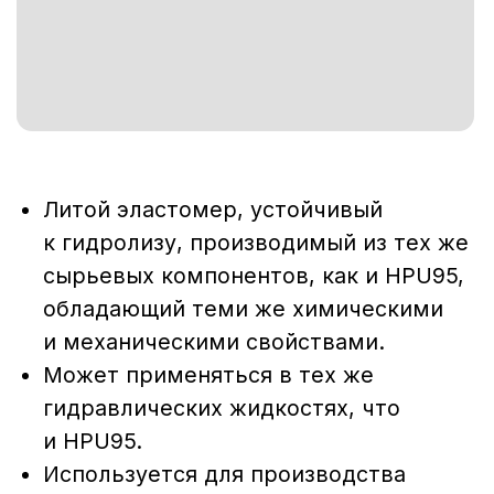
Литой эластомер, устойчивый
к гидролизу, производимый из тех же
сырьевых компонентов, как и НPU95,
обладающий теми же химическими
и механическими свойствами.
Может применяться в тех же
гидравлических жидкостях, что
и HPU95.
Используется для производства
уплотнений с диаметром от 600 мм
до 4000 мм
ОБЛАСТИ ПРИМЕНЕНИЯ:
U-образные уплотнения и манжеты,
грязесьёмники, компактные уплотнения
и шевронные манжеты, изготовление
демпферов и других деталей
оборудования