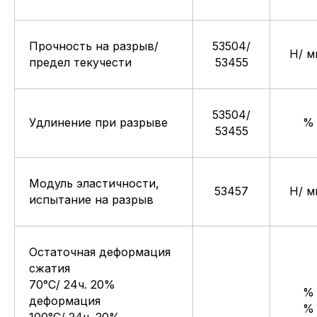
Прочность на разрыв/
53504/
Н/ м
предел текучести
53455
*Значения максимальной и минимальной температуры применения
носят информативный характер и зависят от параметров
эксплуатации рабочей среды.
Характеристики специальных материалов, например HNBR85 ED,
FPM85 ED, доступны по запросу.
53504/
Удлинение при разрыве
%
53455
Модуль эластичности,
53457
Н/ м
испытание на разрыв
Остаточная деформация
сжатия
70°C/ 24ч. 20%
%
деформация
%