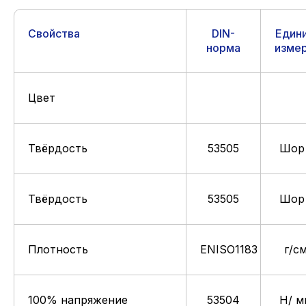
Свойства
DIN-
Един
норма
изме
Цвет
Твёрдость
53505
Шор
Твёрдость
53505
Шор
Плотность
ENISO1183
г/с
100% напряжение
53504
Н/ м